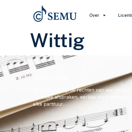
Over
Licent
Wittig
OVER SEMU
SEMU behartigt de rechten van wie muziek 
duidelijke afspraken, eerlijke vergoedingen 
elke partituur.