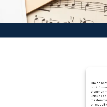
Om de best
om informat
stemmen me
unieke ID's
toestemming
en mogelij