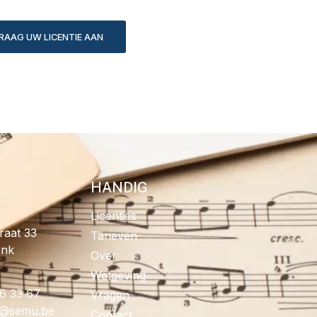
RAAG UW LICENTIE AAN
HANDIG
Licenties
raat 33
Tarieven
onk
Over
Wetgeving
96 33 67
Vragen
fo
eb.umes
Contact