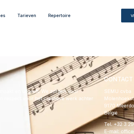
ies
Tarieven
Repertoire
V
CONTACT
maakt en uitgeeft. We zorgen voor
SEMU cvba
en respect voor het creatieve werk achter
Molenhoekst
9170 Meerd
België
Tel. +32 3 2
E-mail:
@ecif