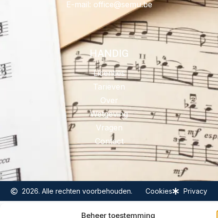
E-mail:
@eciffo
eb.umes
HANDIG
Licenties
Tarieven
Over
Wetgeving
Vragen
Contact
2026. Alle rechten voorbehouden.
Cookies
Privacy
Beheer toestemming