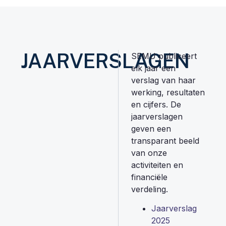
JAARVERSLAGEN
SEMU publiceert
elk jaar een
verslag van haar
werking, resultaten
en cijfers. De
jaarverslagen
geven een
transparant beeld
van onze
activiteiten en
financiële
verdeling.
Jaarverslag
2025