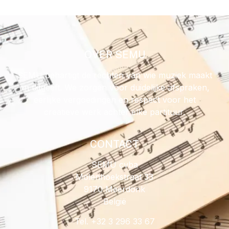
OVER SEMU
SEMU behartigt de rechten van wie muziek maakt
en uitgeeft. We zorgen voor duidelijke afspraken,
eerlijke vergoedingen en respect voor het
creatieve werk achter elke partituur.
CONTACT
SEMU cvba
Molenhoekstraat 33
9170 Meerdonk
België
Tel. +32 3 296 33 67