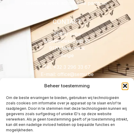
creatieve werk achter elke partituur.
CONTACT
SEMU cvba
Molenhoekstraat 33
9170 Meerdonk
België
Tel. +32 3 296 33 67
E-mail:
@eciffo
eb.umes
Beheer toestemming
Om de beste ervaringen te bieden, gebruiken wij technologieën
zoals cookies om informatie over je apparaat op te slaan en/of te
HANDIG
raadplegen. Door in te stemmen met deze technologieën kunnen wij
gegevens zoals surfgedrag of unieke ID's op deze website
Licenties
verwerken. Als je geen toestemming geeft of je toestemming intrekt,
Tarieven
kan dit een nadelige invloed hebben op bepaalde functies en
mogelijkheden.
Over