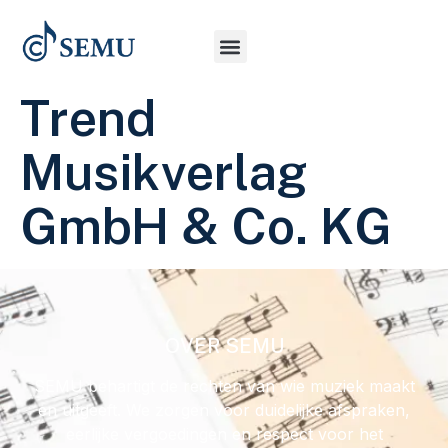
Trend
Musikverlag
GmbH & Co. KG
OVER SEMU
SEMU behartigt de rechten van wie muziek maakt
en uitgeeft. We zorgen voor duidelijke afspraken,
eerlijke vergoedingen en respect voor het