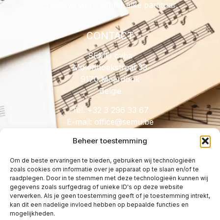
creatieve werk achter elke partituur.
CONTACT
SEMU cvba
Molenhoekstraat 33
9170 Meerdonk
België
Tel. +32 3 296 33 67
E-mail:
@eciffo
eb.umes
Beheer toestemming
Om de beste ervaringen te bieden, gebruiken wij technologieën
zoals cookies om informatie over je apparaat op te slaan en/of te
HANDIG
raadplegen. Door in te stemmen met deze technologieën kunnen wij
gegevens zoals surfgedrag of unieke ID's op deze website
Licenties
verwerken. Als je geen toestemming geeft of je toestemming intrekt,
Tarieven
kan dit een nadelige invloed hebben op bepaalde functies en
mogelijkheden.
Over