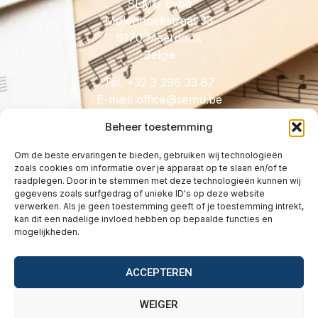
SEMU cvba
Molenhoekstraat 33
9170 Meerdonk
België
Tel. +32 3 296 33 67
E-mail:
@eciffo
eb.umes
Beheer toestemming
Om de beste ervaringen te bieden, gebruiken wij technologieën
zoals cookies om informatie over je apparaat op te slaan en/of te
HANDIG
raadplegen. Door in te stemmen met deze technologieën kunnen wij
gegevens zoals surfgedrag of unieke ID's op deze website
Licenties
verwerken. Als je geen toestemming geeft of je toestemming intrekt,
Tarieven
kan dit een nadelige invloed hebben op bepaalde functies en
mogelijkheden.
Over
Wetgeving
ACCEPTEREN
Vragen
Contact
WEIGER