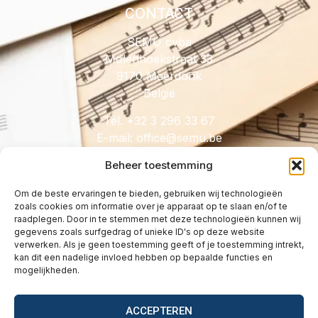
CONTACT
SEMU cvba
Molenhoekstraat 33
9170 Meerdonk
België
Tel. +32 3 296 33 67
E-mail:
@eciffo
eb.umes
Beheer toestemming
Om de beste ervaringen te bieden, gebruiken wij technologieën
zoals cookies om informatie over je apparaat op te slaan en/of te
HANDIG
raadplegen. Door in te stemmen met deze technologieën kunnen wij
gegevens zoals surfgedrag of unieke ID's op deze website
Licenties
verwerken. Als je geen toestemming geeft of je toestemming intrekt,
Tarieven
kan dit een nadelige invloed hebben op bepaalde functies en
mogelijkheden.
Over
Wetgeving
ACCEPTEREN
Vragen