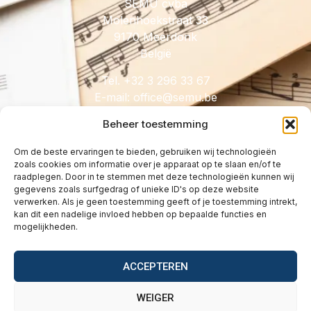
SEMU cvba
Molenhoekstraat 33
9170 Meerdonk
België
Tel. +32 3 296 33 67
E-mail:
@eciffo
eb.umes
Beheer toestemming
Om de beste ervaringen te bieden, gebruiken wij technologieën
zoals cookies om informatie over je apparaat op te slaan en/of te
HANDIG
raadplegen. Door in te stemmen met deze technologieën kunnen wij
gegevens zoals surfgedrag of unieke ID's op deze website
Licenties
verwerken. Als je geen toestemming geeft of je toestemming intrekt,
Tarieven
kan dit een nadelige invloed hebben op bepaalde functies en
mogelijkheden.
Over
Wetgeving
ACCEPTEREN
Vragen
Contact
WEIGER