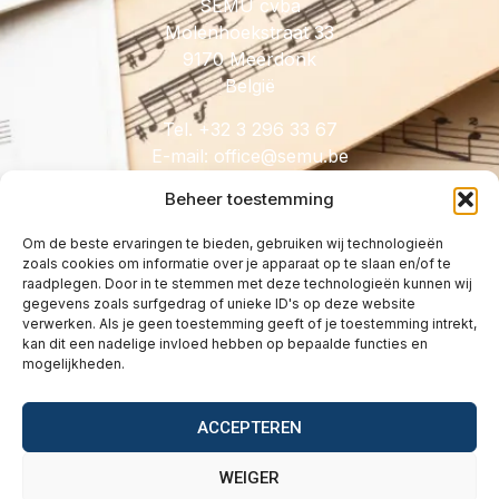
SEMU cvba
Molenhoekstraat 33
9170 Meerdonk
België
Tel. +32 3 296 33 67
E-mail:
@eciffo
eb.umes
Beheer toestemming
Om de beste ervaringen te bieden, gebruiken wij technologieën
zoals cookies om informatie over je apparaat op te slaan en/of te
HANDIG
raadplegen. Door in te stemmen met deze technologieën kunnen wij
gegevens zoals surfgedrag of unieke ID's op deze website
Licenties
verwerken. Als je geen toestemming geeft of je toestemming intrekt,
Tarieven
kan dit een nadelige invloed hebben op bepaalde functies en
mogelijkheden.
Over
Wetgeving
ACCEPTEREN
Vragen
Contact
WEIGER