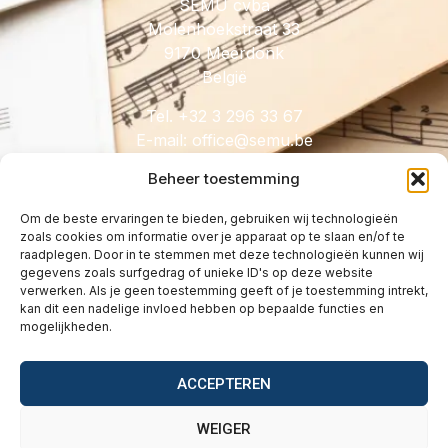
SEMU cvba
Molenhoekstraat 33
9170 Meerdonk
België
Tel. +32 3 296 33 67
E-mail:
@eciffo
eb.umes
Beheer toestemming
Om de beste ervaringen te bieden, gebruiken wij technologieën
zoals cookies om informatie over je apparaat op te slaan en/of te
HANDIG
raadplegen. Door in te stemmen met deze technologieën kunnen wij
gegevens zoals surfgedrag of unieke ID's op deze website
Licenties
verwerken. Als je geen toestemming geeft of je toestemming intrekt,
Tarieven
kan dit een nadelige invloed hebben op bepaalde functies en
mogelijkheden.
Over
Wetgeving
ACCEPTEREN
Vragen
Contact
WEIGER