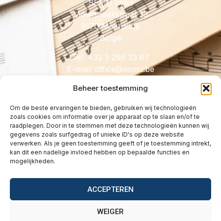
SEMU cvba
Molenhoekstraat 33
9170 Meerdonk
België
Tel. +32 3 296 33 67
E-mail:
@eciffo
eb.umes
Beheer toestemming
Om de beste ervaringen te bieden, gebruiken wij technologieën
zoals cookies om informatie over je apparaat op te slaan en/of te
HANDIG
raadplegen. Door in te stemmen met deze technologieën kunnen wij
gegevens zoals surfgedrag of unieke ID's op deze website
Licenties
verwerken. Als je geen toestemming geeft of je toestemming intrekt,
Tarieven
kan dit een nadelige invloed hebben op bepaalde functies en
mogelijkheden.
Over
Wetgeving
ACCEPTEREN
Vragen
Contact
WEIGER