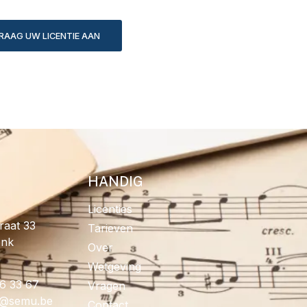
RAAG UW LICENTIE AAN
HANDIG
Licenties
raat 33
Tarieven
onk
Over
Wetgeving
96 33 67
Vragen
fo
eb.umes
Contact