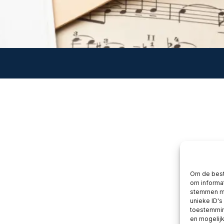
Om de best
om informat
stemmen me
unieke ID's
toestemming
en mogelij