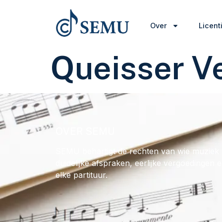
Over
Licent
Queisser V
OVER SEMU
SEMU behartigt de rechten van wie muziek 
duidelijke afspraken, eerlijke vergoedingen 
elke partituur.