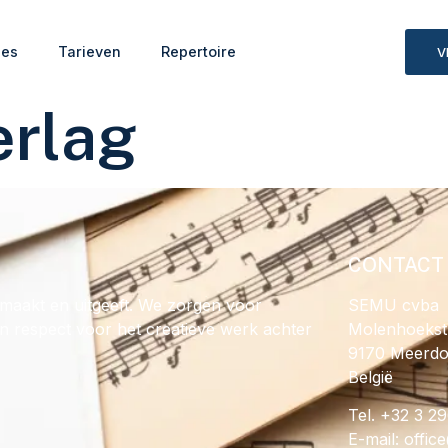
ies
Tarieven
Repertoire
V
erlag
CONTACT
maakt en uitgeeft. We zorgen voor
SEMU cvba
en respect voor het creatieve werk achter
Molenhoekst
9170 Meerd
België
Tel. +32 3 2
E-mail:
@ecif