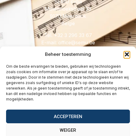
SEMU cvba
Molenhoekstraat 33
9170 Meerdonk
België
Tel. +32 3 296 33 67
E-mail:
@eciffo
eb.umes
Beheer toestemming
Om de beste ervaringen te bieden, gebruiken wij technologieën
zoals cookies om informatie over je apparaat op te slaan en/of te
HANDIG
raadplegen. Door in te stemmen met deze technologieën kunnen wij
gegevens zoals surfgedrag of unieke ID's op deze website
Licenties
verwerken. Als je geen toestemming geeft of je toestemming intrekt,
Tarieven
kan dit een nadelige invloed hebben op bepaalde functies en
mogelijkheden.
Over
Wetgeving
ACCEPTEREN
Vragen
Contact
WEIGER