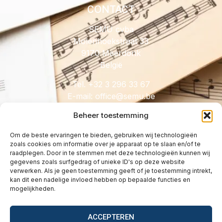
CONTACT
SEMU cvba
Molenhoekstraat 33
9170 Meerdonk
België
Tel. +32 3 296 33 67
E-mail:
@eciffo
eb.umes
Beheer toestemming
Om de beste ervaringen te bieden, gebruiken wij technologieën
zoals cookies om informatie over je apparaat op te slaan en/of te
HANDIG
raadplegen. Door in te stemmen met deze technologieën kunnen wij
gegevens zoals surfgedrag of unieke ID's op deze website
Licenties
verwerken. Als je geen toestemming geeft of je toestemming intrekt,
Tarieven
kan dit een nadelige invloed hebben op bepaalde functies en
mogelijkheden.
Over
Wetgeving
ACCEPTEREN
Vragen