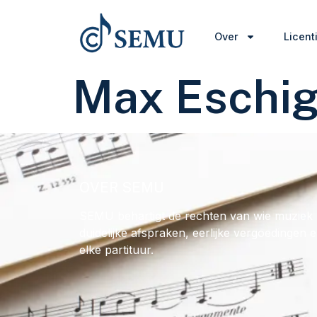
Over
Licent
Max Eschi
OVER SEMU
SEMU behartigt de rechten van wie muziek 
duidelijke afspraken, eerlijke vergoedingen 
elke partituur.