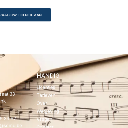
RAAG UW LICENTIE AAN
HANDIG
Licenties
raat 33
Tarieven
onk
Over
Wetgeving
96 33 67
Vragen
fo
eb.umes
Contact