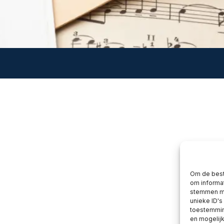
Om de best
om informat
stemmen me
unieke ID's
toestemming
en mogelij