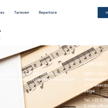
ies
Tarieven
Repertoire
V
g
CONTACT
maakt en uitgeeft. We zorgen voor
SEMU cvba
en respect voor het creatieve werk achter
Molenhoekst
9170 Meerd
België
Tel. +32 3 2
E-mail:
@ecif