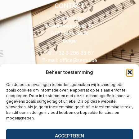
CONTACT
SEMU cvba
Molenhoekstraat 33
9170 Meerdonk
België
Tel. +32 3 296 33 67
E-mail:
@eciffo
eb.umes
Beheer toestemming
Om de beste ervaringen te bieden, gebruiken wij technologieën
zoals cookies om informatie over je apparaat op te slaan en/of te
HANDIG
raadplegen. Door in te stemmen met deze technologieën kunnen wij
gegevens zoals surfgedrag of unieke ID's op deze website
Licenties
verwerken. Als je geen toestemming geeft of je toestemming intrekt,
Tarieven
kan dit een nadelige invloed hebben op bepaalde functies en
mogelijkheden.
Over
Wetgeving
ACCEPTEREN
Vragen