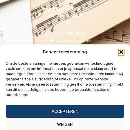
SEMU cvba
Molenhoekstraat 33
9170 Meerdonk
België
Tel. +32 3 296 33 67
E-mail:
@eciffo
eb.umes
Beheer toestemming
Om de beste ervaringen te bieden, gebruiken wij technologieën
zoals cookies om informatie over je apparaat op te slaan en/of te
HANDIG
raadplegen. Door in te stemmen met deze technologieën kunnen wij
gegevens zoals surfgedrag of unieke ID's op deze website
Licenties
verwerken. Als je geen toestemming geeft of je toestemming intrekt,
Tarieven
kan dit een nadelige invloed hebben op bepaalde functies en
mogelijkheden.
Over
Wetgeving
ACCEPTEREN
Vragen
Contact
WEIGER