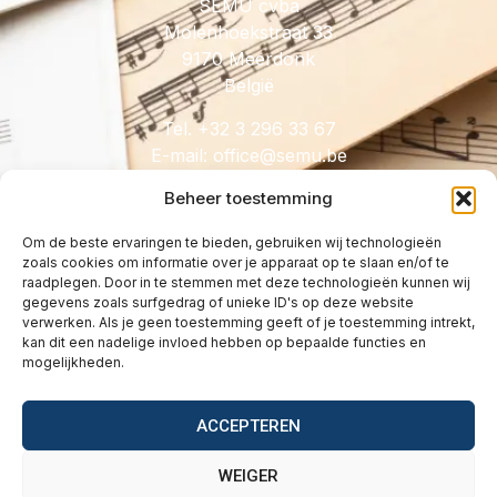
SEMU cvba
Molenhoekstraat 33
9170 Meerdonk
België
Tel. +32 3 296 33 67
E-mail:
@eciffo
eb.umes
Beheer toestemming
Om de beste ervaringen te bieden, gebruiken wij technologieën
zoals cookies om informatie over je apparaat op te slaan en/of te
HANDIG
raadplegen. Door in te stemmen met deze technologieën kunnen wij
gegevens zoals surfgedrag of unieke ID's op deze website
Licenties
verwerken. Als je geen toestemming geeft of je toestemming intrekt,
Tarieven
kan dit een nadelige invloed hebben op bepaalde functies en
mogelijkheden.
Over
Wetgeving
ACCEPTEREN
Vragen
Contact
WEIGER