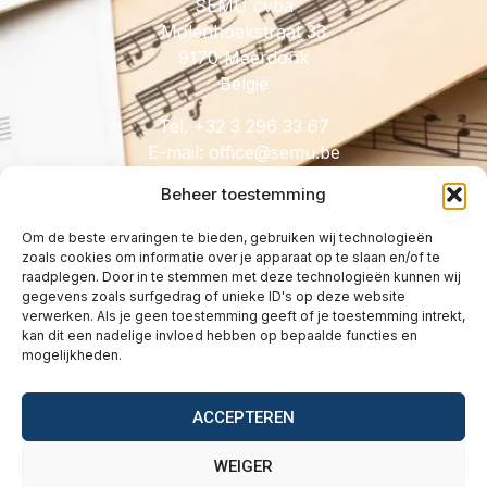
SEMU cvba
Molenhoekstraat 33
9170 Meerdonk
België
Tel. +32 3 296 33 67
E-mail:
@eciffo
eb.umes
Beheer toestemming
Om de beste ervaringen te bieden, gebruiken wij technologieën
zoals cookies om informatie over je apparaat op te slaan en/of te
HANDIG
raadplegen. Door in te stemmen met deze technologieën kunnen wij
gegevens zoals surfgedrag of unieke ID's op deze website
Licenties
verwerken. Als je geen toestemming geeft of je toestemming intrekt,
Tarieven
kan dit een nadelige invloed hebben op bepaalde functies en
mogelijkheden.
Over
Wetgeving
ACCEPTEREN
Vragen
Contact
WEIGER