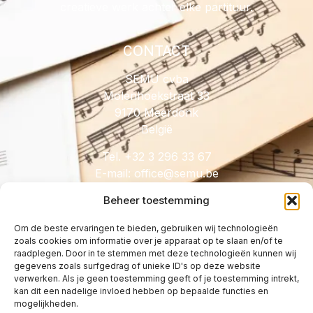
creatieve werk achter elke partituur.
CONTACT
SEMU cvba
Molenhoekstraat 33
9170 Meerdonk
België
Tel. +32 3 296 33 67
E-mail:
@eciffo
eb.umes
Beheer toestemming
Om de beste ervaringen te bieden, gebruiken wij technologieën
zoals cookies om informatie over je apparaat op te slaan en/of te
HANDIG
raadplegen. Door in te stemmen met deze technologieën kunnen wij
gegevens zoals surfgedrag of unieke ID's op deze website
Licenties
verwerken. Als je geen toestemming geeft of je toestemming intrekt,
Tarieven
kan dit een nadelige invloed hebben op bepaalde functies en
mogelijkheden.
Over