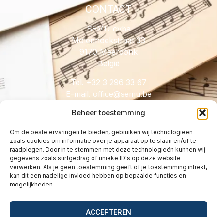
CONTACT
SEMU cvba
Molenhoekstraat 33
9170 Meerdonk
België
Tel. +32 3 296 33 67
E-mail:
@eciffo
eb.umes
Beheer toestemming
Om de beste ervaringen te bieden, gebruiken wij technologieën
zoals cookies om informatie over je apparaat op te slaan en/of te
HANDIG
raadplegen. Door in te stemmen met deze technologieën kunnen wij
gegevens zoals surfgedrag of unieke ID's op deze website
Licenties
verwerken. Als je geen toestemming geeft of je toestemming intrekt,
Tarieven
kan dit een nadelige invloed hebben op bepaalde functies en
mogelijkheden.
Over
Wetgeving
ACCEPTEREN
Vragen