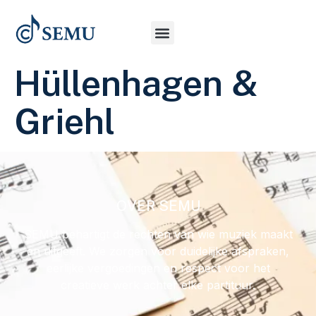
Hüllenhagen &
Griehl
OVER SEMU
SEMU behartigt de rechten van wie muziek maakt
en uitgeeft. We zorgen voor duidelijke afspraken,
eerlijke vergoedingen en respect voor het
creatieve werk achter elke partituur.