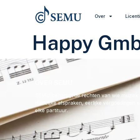
Over
Licent
Happy Gmb
OVER SEMU
SEMU behartigt de rechten van wie muziek 
duidelijke afspraken, eerlijke vergoedingen 
elke partituur.