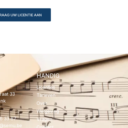
RAAG UW LICENTIE AAN
HANDIG
Licenties
raat 33
Tarieven
onk
Over
Wetgeving
96 33 67
Vragen
fo
eb.umes
Contact