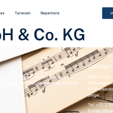
ies
Tarieven
Repertoire
V
H & Co. KG
CONTACT
maakt en uitgeeft. We zorgen voor
SEMU cvba
en respect voor het creatieve werk achter
Molenhoekst
9170 Meerd
België
Tel. +32 3 2
E-mail:
@ecif