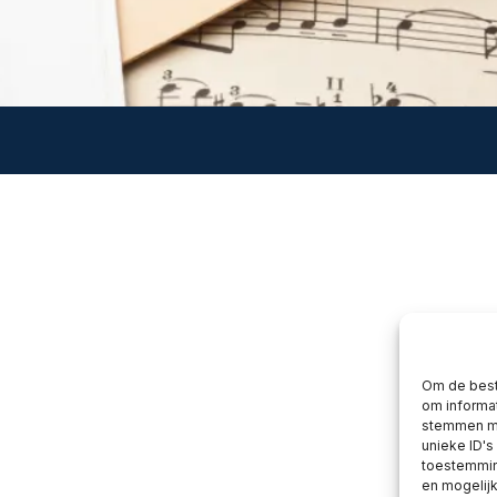
Om de best
om informat
stemmen me
unieke ID's
toestemming
en mogelij