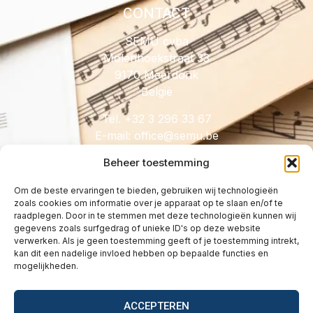
CONTACT
SEMU cvba
Molenhoekstraat 33
9170 Meerdonk
België
Tel. +32 3 296 33 67
E-mail:
@eciffo
eb.umes
Beheer toestemming
Om de beste ervaringen te bieden, gebruiken wij technologieën
zoals cookies om informatie over je apparaat op te slaan en/of te
HANDIG
raadplegen. Door in te stemmen met deze technologieën kunnen wij
gegevens zoals surfgedrag of unieke ID's op deze website
Licenties
verwerken. Als je geen toestemming geeft of je toestemming intrekt,
Tarieven
kan dit een nadelige invloed hebben op bepaalde functies en
mogelijkheden.
Over
Wetgeving
ACCEPTEREN
Vragen