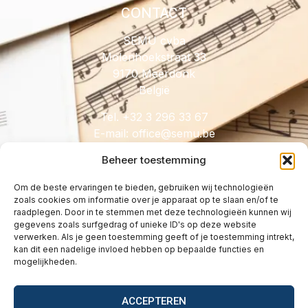
CONTACT
SEMU cvba
Molenhoekstraat 33
9170 Meerdonk
België
Tel. +32 3 296 33 67
E-mail:
@eciffo
eb.umes
Beheer toestemming
Om de beste ervaringen te bieden, gebruiken wij technologieën
zoals cookies om informatie over je apparaat op te slaan en/of te
HANDIG
raadplegen. Door in te stemmen met deze technologieën kunnen wij
gegevens zoals surfgedrag of unieke ID's op deze website
Licenties
verwerken. Als je geen toestemming geeft of je toestemming intrekt,
Tarieven
kan dit een nadelige invloed hebben op bepaalde functies en
mogelijkheden.
Over
Wetgeving
ACCEPTEREN
Vragen