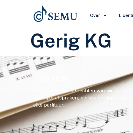
Over
Licent
Gerig KG
OVER SEMU
SEMU behartigt de rechten van wie muziek 
duidelijke afspraken, eerlijke vergoedingen 
elke partituur.