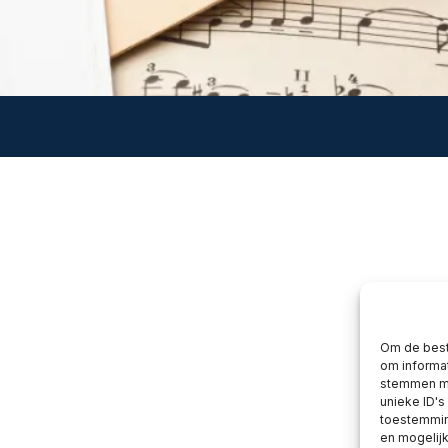
Om de best
om informat
stemmen me
unieke ID's
toestemming
en mogelij