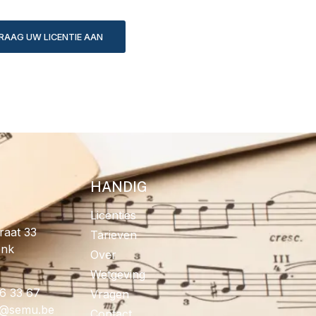
RAAG UW LICENTIE AAN
HANDIG
Licenties
raat 33
Tarieven
onk
Over
Wetgeving
96 33 67
Vragen
fo
eb.umes
Contact