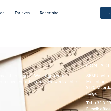
ies
Tarieven
Repertoire
V
CONTACT
maakt en uitgeeft. We zorgen voor
SEMU cvba
en respect voor het creatieve werk achter
Molenhoekst
9170 Meerd
België
Tel. +32 3 2
E-mail:
@ecif