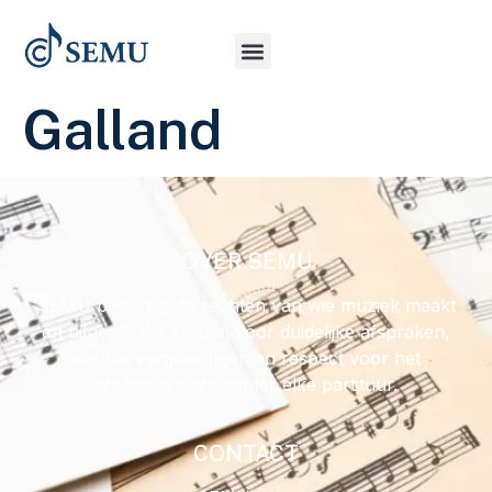
Galland
OVER SEMU
SEMU behartigt de rechten van wie muziek maakt
en uitgeeft. We zorgen voor duidelijke afspraken,
eerlijke vergoedingen en respect voor het
creatieve werk achter elke partituur.
CONTACT