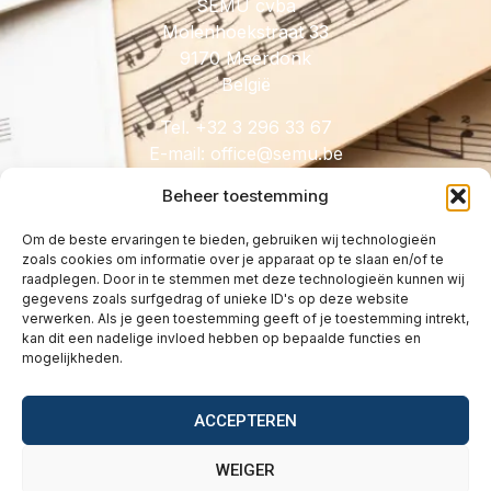
SEMU cvba
Molenhoekstraat 33
9170 Meerdonk
België
Tel. +32 3 296 33 67
E-mail:
@eciffo
eb.umes
Beheer toestemming
Om de beste ervaringen te bieden, gebruiken wij technologieën
zoals cookies om informatie over je apparaat op te slaan en/of te
HANDIG
raadplegen. Door in te stemmen met deze technologieën kunnen wij
gegevens zoals surfgedrag of unieke ID's op deze website
Licenties
verwerken. Als je geen toestemming geeft of je toestemming intrekt,
Tarieven
kan dit een nadelige invloed hebben op bepaalde functies en
mogelijkheden.
Over
Wetgeving
ACCEPTEREN
Vragen
Contact
WEIGER