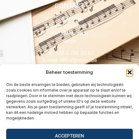
CONTACT
SEMU cvba
Molenhoekstraat 33
9170 Meerdonk
België
Tel. +32 3 296 33 67
E-mail:
@eciffo
eb.umes
Beheer toestemming
Om de beste ervaringen te bieden, gebruiken wij technologieën
zoals cookies om informatie over je apparaat op te slaan en/of te
HANDIG
raadplegen. Door in te stemmen met deze technologieën kunnen wij
gegevens zoals surfgedrag of unieke ID's op deze website
Licenties
verwerken. Als je geen toestemming geeft of je toestemming intrekt,
Tarieven
kan dit een nadelige invloed hebben op bepaalde functies en
mogelijkheden.
Over
Wetgeving
ACCEPTEREN
Vragen