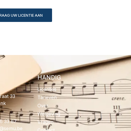
RAAG UW LICENTIE AAN
HANDIG
Licenties
raat 33
Tarieven
onk
Over
Wetgeving
96 33 67
Vragen
fo
eb.umes
Contact