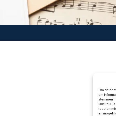
Om de best
om informat
stemmen me
unieke ID's
toestemming
en mogelij