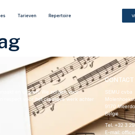
ies
Tarieven
Repertoire
V
lag
CONTACT
maakt en uitgeeft. We zorgen voor
SEMU cvba
en respect voor het creatieve werk achter
Molenhoekst
9170 Meerd
België
Tel. +32 3 2
E-mail:
@ecif