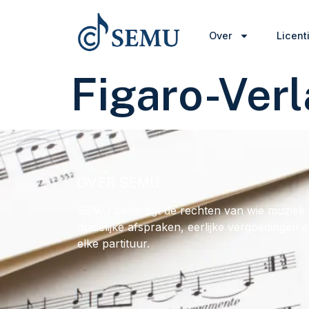
Over
Licent
Figaro-Ver
OVER SEMU
SEMU behartigt de rechten van wie muziek 
duidelijke afspraken, eerlijke vergoedingen 
elke partituur.