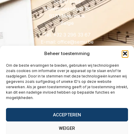
SEMU cvba
Molenhoekstraat 33
9170 Meerdonk
België
Tel. +32 3 296 33 67
E-mail:
@eciffo
eb.umes
Beheer toestemming
Om de beste ervaringen te bieden, gebruiken wij technologieën
zoals cookies om informatie over je apparaat op te slaan en/of te
HANDIG
raadplegen. Door in te stemmen met deze technologieën kunnen wij
gegevens zoals surfgedrag of unieke ID's op deze website
Licenties
verwerken. Als je geen toestemming geeft of je toestemming intrekt,
Tarieven
kan dit een nadelige invloed hebben op bepaalde functies en
mogelijkheden.
Over
Wetgeving
ACCEPTEREN
Vragen
Contact
WEIGER