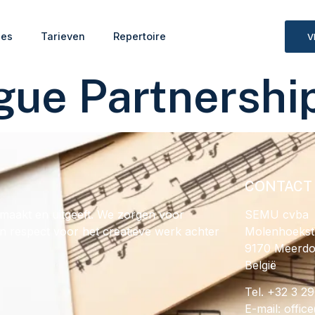
ies
Tarieven
Repertoire
V
gue Partnershi
CONTACT
maakt en uitgeeft. We zorgen voor
SEMU cvba
en respect voor het creatieve werk achter
Molenhoekst
9170 Meerd
België
Tel. +32 3 2
E-mail:
@ecif