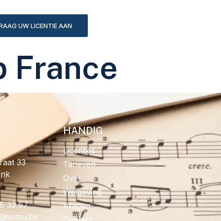
RAAG UW LICENTIE AAN
p France
HANDIG
Licenties
raat 33
Tarieven
onk
Over
Wetgeving
96 33 67
Vragen
fo
eb.umes
Contact