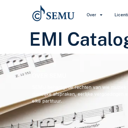
Over
Licent
EMI Catalo
OVER SEMU
SEMU behartigt de rechten van wie muziek 
duidelijke afspraken, eerlijke vergoedingen 
elke partituur.