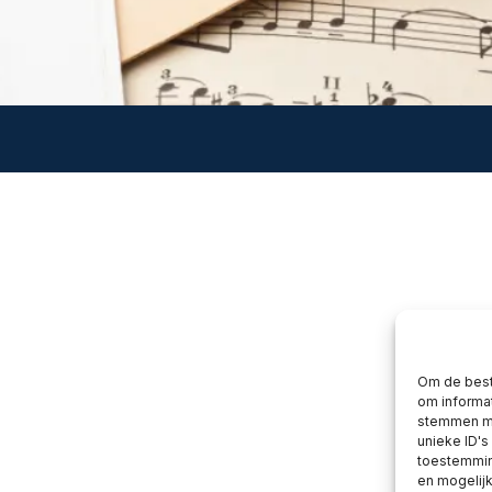
Om de best
om informat
stemmen me
unieke ID's
toestemming
en mogelij