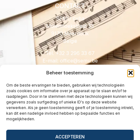
CONTACT
SEMU cvba
Molenhoekstraat 33
9170 Meerdonk
België
Tel. +32 3 296 33 67
E-mail:
@eciffo
eb.umes
Beheer toestemming
Om de beste ervaringen te bieden, gebruiken wij technologieën
zoals cookies om informatie over je apparaat op te slaan en/of te
HANDIG
raadplegen. Door in te stemmen met deze technologieën kunnen wij
gegevens zoals surfgedrag of unieke ID's op deze website
Licenties
verwerken. Als je geen toestemming geeft of je toestemming intrekt,
Tarieven
kan dit een nadelige invloed hebben op bepaalde functies en
mogelijkheden.
Over
Wetgeving
ACCEPTEREN
Vragen