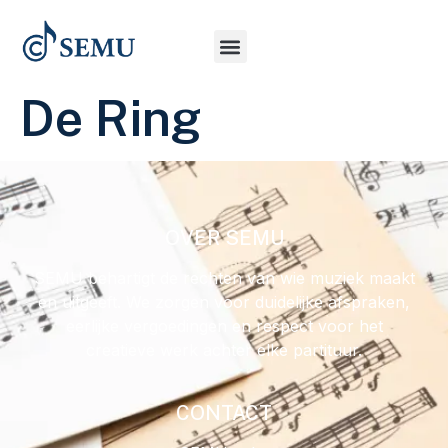
De Ring
OVER SEMU
SEMU behartigt de rechten van wie muziek maakt
en uitgeeft. We zorgen voor duidelijke afspraken,
eerlijke vergoedingen en respect voor het
creatieve werk achter elke partituur.
CONTACT