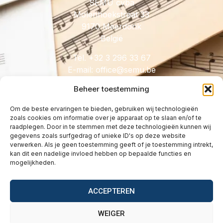
SEMU cvba
Molenhoekstraat 33
9170 Meerdonk
België
Tel. +32 3 296 33 67
E-mail:
@eciffo
eb.umes
Beheer toestemming
Om de beste ervaringen te bieden, gebruiken wij technologieën
zoals cookies om informatie over je apparaat op te slaan en/of te
HANDIG
raadplegen. Door in te stemmen met deze technologieën kunnen wij
gegevens zoals surfgedrag of unieke ID's op deze website
Licenties
verwerken. Als je geen toestemming geeft of je toestemming intrekt,
Tarieven
kan dit een nadelige invloed hebben op bepaalde functies en
mogelijkheden.
Over
Wetgeving
ACCEPTEREN
Vragen
Contact
WEIGER