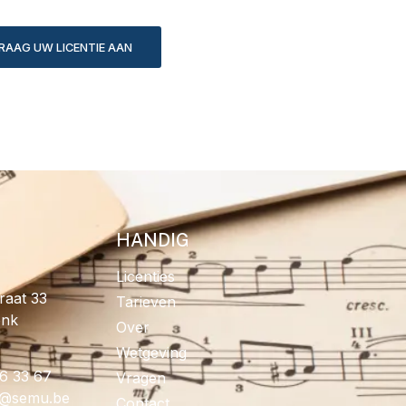
RAAG UW LICENTIE AAN
HANDIG
Licenties
raat 33
Tarieven
onk
Over
Wetgeving
96 33 67
Vragen
fo
eb.umes
Contact