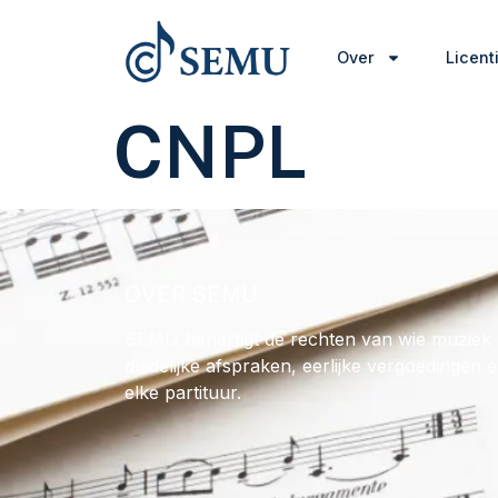
Over
Licent
CNPL
OVER SEMU
SEMU behartigt de rechten van wie muziek 
duidelijke afspraken, eerlijke vergoedingen 
elke partituur.