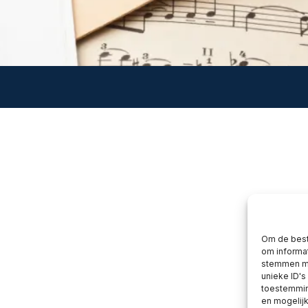
Om de best
om informat
stemmen me
unieke ID's
toestemming
en mogelij