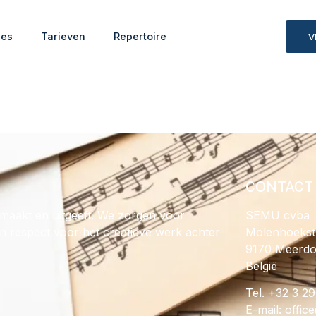
ies
Tarieven
Repertoire
V
CONTACT
maakt en uitgeeft. We zorgen voor
SEMU cvba
en respect voor het creatieve werk achter
Molenhoekst
9170 Meerd
België
Tel. +32 3 2
E-mail:
@ecif