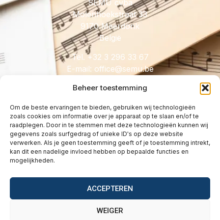
SEMU cvba
Molenhoekstraat 33
9170 Meerdonk
België
Tel. +32 3 296 33 67
E-mail:
@eciffo
eb.umes
Beheer toestemming
Om de beste ervaringen te bieden, gebruiken wij technologieën
zoals cookies om informatie over je apparaat op te slaan en/of te
HANDIG
raadplegen. Door in te stemmen met deze technologieën kunnen wij
gegevens zoals surfgedrag of unieke ID's op deze website
Licenties
verwerken. Als je geen toestemming geeft of je toestemming intrekt,
Tarieven
kan dit een nadelige invloed hebben op bepaalde functies en
mogelijkheden.
Over
Wetgeving
ACCEPTEREN
Vragen
Contact
WEIGER