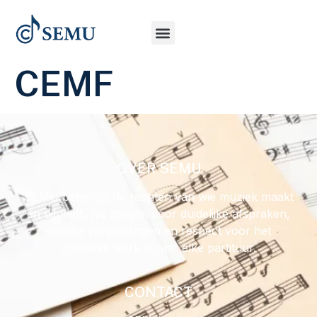
CEMF
OVER SEMU
SEMU behartigt de rechten van wie muziek maakt
en uitgeeft. We zorgen voor duidelijke afspraken,
eerlijke vergoedingen en respect voor het
creatieve werk achter elke partituur.
CONTACT