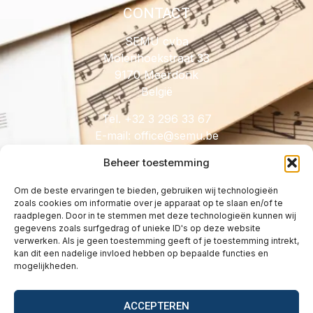
CONTACT
SEMU cvba
Molenhoekstraat 33
9170 Meerdonk
België
Tel. +32 3 296 33 67
E-mail:
@eciffo
eb.umes
Beheer toestemming
Om de beste ervaringen te bieden, gebruiken wij technologieën
zoals cookies om informatie over je apparaat op te slaan en/of te
HANDIG
raadplegen. Door in te stemmen met deze technologieën kunnen wij
gegevens zoals surfgedrag of unieke ID's op deze website
Licenties
verwerken. Als je geen toestemming geeft of je toestemming intrekt,
Tarieven
kan dit een nadelige invloed hebben op bepaalde functies en
mogelijkheden.
Over
Wetgeving
ACCEPTEREN
Vragen