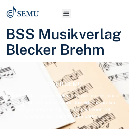
BSS Musikverlag
Blecker Brehm
OVER SEMU
SEMU behartigt de rechten van wie muziek maakt
en uitgeeft. We zorgen voor duidelijke afspraken,
eerlijke vergoedingen en respect voor het
creatieve werk achter elke partituur.