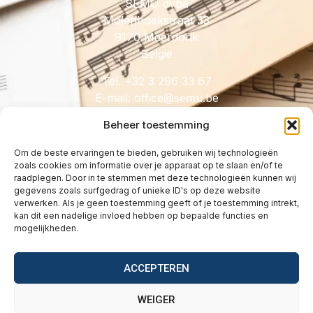
SEMU cvba
Molenhoekstraat 33
9170 Meerdonk
België
Tel. +32 3 296 33 67
E-mail:
@eciffo
eb.umes
Beheer toestemming
Om de beste ervaringen te bieden, gebruiken wij technologieën
zoals cookies om informatie over je apparaat op te slaan en/of te
HANDIG
raadplegen. Door in te stemmen met deze technologieën kunnen wij
gegevens zoals surfgedrag of unieke ID's op deze website
Licenties
verwerken. Als je geen toestemming geeft of je toestemming intrekt,
Tarieven
kan dit een nadelige invloed hebben op bepaalde functies en
mogelijkheden.
Over
Wetgeving
ACCEPTEREN
Vragen
Contact
WEIGER