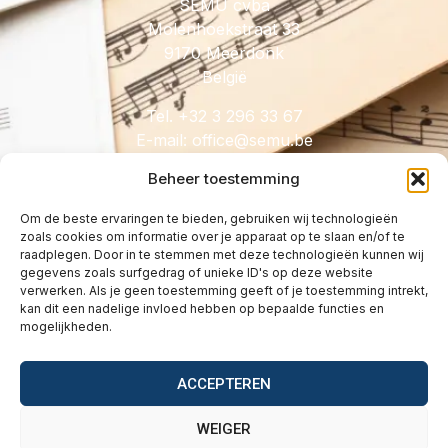
SEMU cvba
Molenhoekstraat 33
9170 Meerdonk
België
Tel. +32 3 296 33 67
E-mail:
@eciffo
eb.umes
Beheer toestemming
Om de beste ervaringen te bieden, gebruiken wij technologieën
zoals cookies om informatie over je apparaat op te slaan en/of te
HANDIG
raadplegen. Door in te stemmen met deze technologieën kunnen wij
gegevens zoals surfgedrag of unieke ID's op deze website
Licenties
verwerken. Als je geen toestemming geeft of je toestemming intrekt,
Tarieven
kan dit een nadelige invloed hebben op bepaalde functies en
mogelijkheden.
Over
Wetgeving
ACCEPTEREN
Vragen
Contact
WEIGER