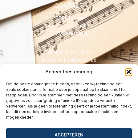
CONTACT
SEMU cvba
Molenhoekstraat 33
9170 Meerdonk
België
Tel. +32 3 296 33 67
E-mail:
@eciffo
eb.umes
Beheer toestemming
Om de beste ervaringen te bieden, gebruiken wij technologieën
zoals cookies om informatie over je apparaat op te slaan en/of te
HANDIG
raadplegen. Door in te stemmen met deze technologieën kunnen wij
gegevens zoals surfgedrag of unieke ID's op deze website
Licenties
verwerken. Als je geen toestemming geeft of je toestemming intrekt,
Tarieven
kan dit een nadelige invloed hebben op bepaalde functies en
mogelijkheden.
Over
Wetgeving
ACCEPTEREN
Vragen