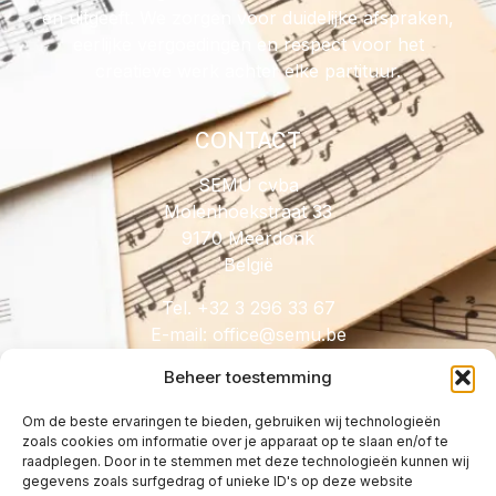
en uitgeeft. We zorgen voor duidelijke afspraken,
eerlijke vergoedingen en respect voor het
creatieve werk achter elke partituur.
CONTACT
SEMU cvba
Molenhoekstraat 33
9170 Meerdonk
België
Tel. +32 3 296 33 67
E-mail:
@eciffo
eb.umes
Beheer toestemming
Om de beste ervaringen te bieden, gebruiken wij technologieën
zoals cookies om informatie over je apparaat op te slaan en/of te
HANDIG
raadplegen. Door in te stemmen met deze technologieën kunnen wij
gegevens zoals surfgedrag of unieke ID's op deze website
Licenties