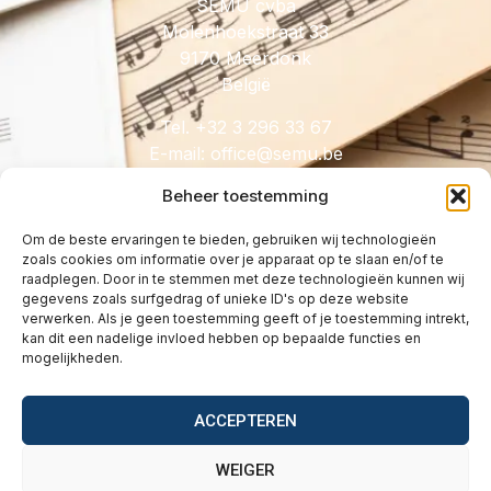
SEMU cvba
Molenhoekstraat 33
9170 Meerdonk
België
Tel. +32 3 296 33 67
E-mail:
@eciffo
eb.umes
Beheer toestemming
Om de beste ervaringen te bieden, gebruiken wij technologieën
zoals cookies om informatie over je apparaat op te slaan en/of te
HANDIG
raadplegen. Door in te stemmen met deze technologieën kunnen wij
gegevens zoals surfgedrag of unieke ID's op deze website
Licenties
verwerken. Als je geen toestemming geeft of je toestemming intrekt,
Tarieven
kan dit een nadelige invloed hebben op bepaalde functies en
mogelijkheden.
Over
Wetgeving
ACCEPTEREN
Vragen
Contact
WEIGER