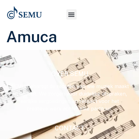
Amuca
OVER SEMU
SEMU behartigt de rechten van wie muziek maakt
en uitgeeft. We zorgen voor duidelijke afspraken,
eerlijke vergoedingen en respect voor het
creatieve werk achter elke partituur.
CONTACT