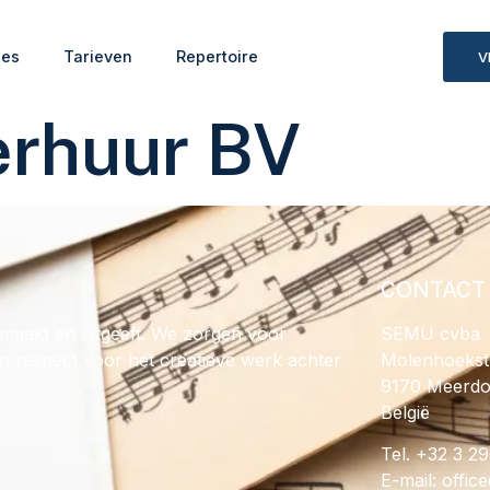
ies
Tarieven
Repertoire
V
erhuur BV
CONTACT
maakt en uitgeeft. We zorgen voor
SEMU cvba
en respect voor het creatieve werk achter
Molenhoekst
9170 Meerd
België
Tel. +32 3 2
E-mail:
@ecif