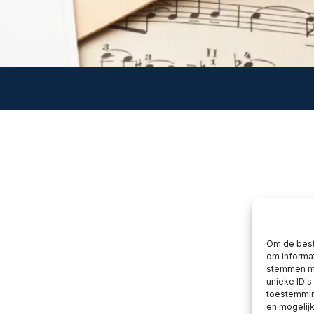
Om de best
om informat
stemmen me
unieke ID's
toestemming
en mogelij