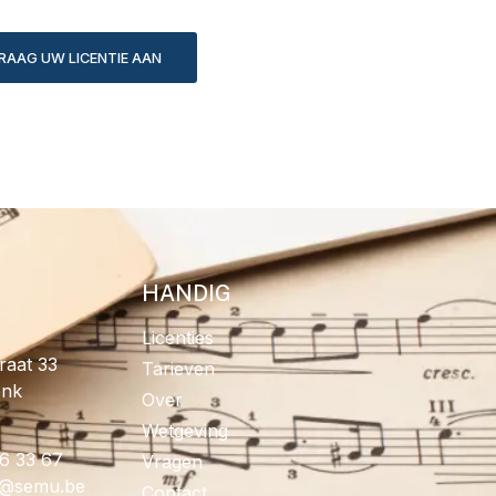
RAAG UW LICENTIE AAN
HANDIG
Licenties
raat 33
Tarieven
onk
Over
Wetgeving
96 33 67
Vragen
fo
eb.umes
Contact