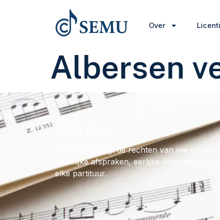
Over
Licent
Albersen v
OVER SEMU
SEMU behartigt de rechten van wie muziek 
duidelijke afspraken, eerlijke vergoedingen 
elke partituur.