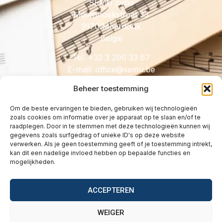
SEMU cvba
Molenhoekstraat 33
9170 Meerdonk
België
Tel. +32 3 296 33 67
E-mail:
@eciffo
eb.umes
Beheer toestemming
Om de beste ervaringen te bieden, gebruiken wij technologieën
zoals cookies om informatie over je apparaat op te slaan en/of te
HANDIG
raadplegen. Door in te stemmen met deze technologieën kunnen wij
gegevens zoals surfgedrag of unieke ID's op deze website
Licenties
verwerken. Als je geen toestemming geeft of je toestemming intrekt,
Tarieven
kan dit een nadelige invloed hebben op bepaalde functies en
mogelijkheden.
Over
Wetgeving
ACCEPTEREN
Vragen
Contact
WEIGER