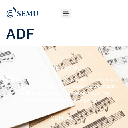
ADF
OVER SEMU
SEMU behartigt de rechten van wie muziek maakt
en uitgeeft. We zorgen voor duidelijke afspraken,
eerlijke vergoedingen en respect voor het
creatieve werk achter elke partituur.
CONTACT