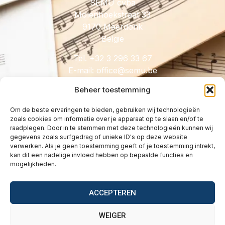
SEMU cvba
Molenhoekstraat 33
9170 Meerdonk
België
Tel. +32 3 296 33 67
E-mail:
@eciffo
eb.umes
Beheer toestemming
Om de beste ervaringen te bieden, gebruiken wij technologieën
zoals cookies om informatie over je apparaat op te slaan en/of te
HANDIG
raadplegen. Door in te stemmen met deze technologieën kunnen wij
gegevens zoals surfgedrag of unieke ID's op deze website
Licenties
verwerken. Als je geen toestemming geeft of je toestemming intrekt,
Tarieven
kan dit een nadelige invloed hebben op bepaalde functies en
mogelijkheden.
Over
Wetgeving
ACCEPTEREN
Vragen
Contact
WEIGER